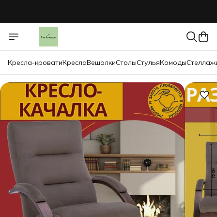
Кресла-кровати
Кресла
Вешалки
Столы
Стулья
Комоды
Стеллаж