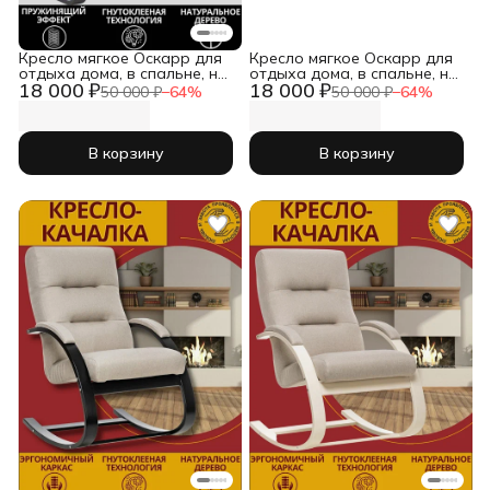
Кресло мягкое Оскарр для
Кресло мягкое Оскарр для
отдыха дома, в спальне, на
отдыха дома, в спальне, на
18 000 ₽
18 000 ₽
балконе, веранде, даче
балконе, веранде, даче
50 000 ₽
−
64
%
50 000 ₽
−
64
%
В корзину
В корзину