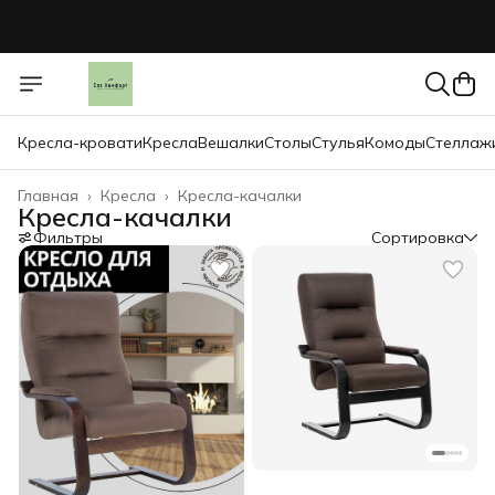
Кресла-кровати
Кресла
Вешалки
Столы
Стулья
Комоды
Стеллаж
Главная
›
Кресла
›
Кресла-качалки
Кресла-качалки
Фильтры
Сортировка