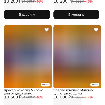
18 200 ₽
18 200 ₽
спальне, на балконе, даче,
спальне, на балконе, даче,
34 000 ₽
−
46
%
34 000 ₽
−
46
%
веранде
веранде
В корзину
В корзину
Кресло качалка Милано
Кресло качалка Милано
для отдыха дома
для отдыха дома
18 500 ₽
18 000 ₽
34 000 ₽
−
46
%
34 000 ₽
−
47
%