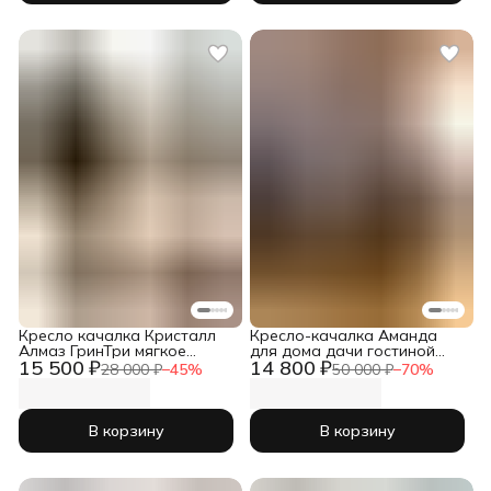
Кресло качалка Кристалл
Кресло-качалка Аманда
Алмаз ГринТри мягкое
для дома дачи гостиной
15 500 ₽
14 800 ₽
садовое для дома дачи
мягкое
28 000 ₽
−
45
%
50 000 ₽
−
70
%
кухни
В корзину
В корзину