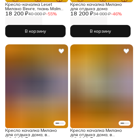
Кресло-качалка Leset
Кресло качалка Милано
Милано Венге, ткань Malmo
для отдыха дома
18 200 ₽
18 200 ₽
05
40 000 ₽
−
55
%
34 000 ₽
−
46
%
В корзину
В корзину
Кресло качалка Милано
Кресло качалка Милано
для отдыха дома, в
для отдыха дома, в