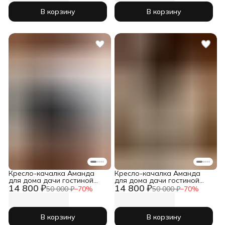
В корзину
В корзину
Кресло-качалка Аманда
Кресло-качалка Аманда
для дома дачи гостиной
для дома дачи гостиной
14 800 ₽
14 800 ₽
мягкое
мягкое
50 000 ₽
−
70
%
50 000 ₽
−
70
%
В корзину
В корзину