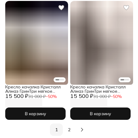
Кресло качалка Кристалл
Кресло качалка Кристалл
Алмаз ГринТри мягкое
Алмаз ГринТри мягкое
15 500 ₽
15 500 ₽
садовое для дома дачи
садовое для дома дачи
31 000 ₽
−
50
%
31 000 ₽
−
50
%
кухни
кухни
В корзину
В корзину
1
2