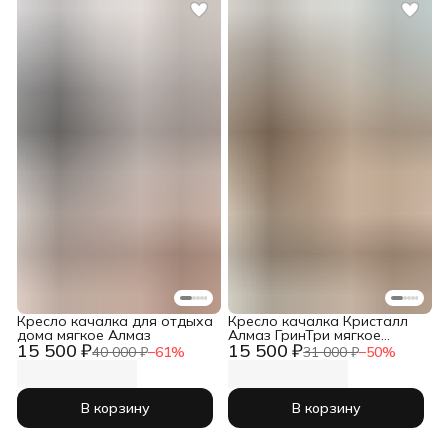
Кресло качалка для отдыха
Кресло качалка Кристалл
дома мягкое Алмаз
Алмаз ГринТри мягкое
15 500 ₽
15 500 ₽
садовое для дома дачи
40 000 ₽
−
61
%
31 000 ₽
−
50
%
кухни
В корзину
В корзину