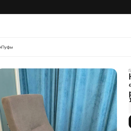
и
Пуфы
Г