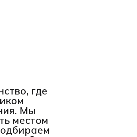
Е
В
Н
С
Т
М
В
Ц
ство, где
ником
В
ния. Мы
ть местом
 подбираем