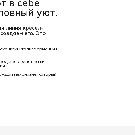
т в себе
ловный уют.
я линия кресел-
 создаем его. Это
механизмы трансформации и
водстве делает наши
ия.
аждом механизме, который