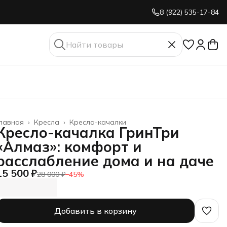
8 (922) 535-17-84
лавная
›
Кресла
›
Кресла-качалки
Кресло-качалка ГринТри
«Алмаз»: комфорт и
расслабление дома и на даче
15 500 ₽
28 000 ₽
−
45
%
Добавить в корзину