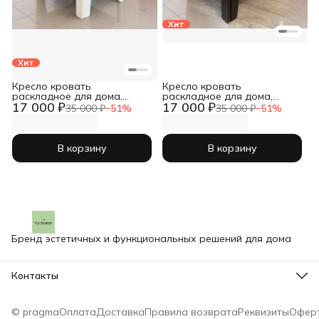
Хит
Хит
Кресло кровать
Кресло кровать
раскладное для дома,
раскладное для дома,
17 000 ₽
17 000 ₽
каркасная раскладушка
каркасная раскладушка
35 000 ₽
−
51
%
35 000 ₽
−
51
%
Форвард
Форвард
В корзину
В корзину
Бренд эстетичных и функциональных решений для дома
Контакты
Адрес
г.Воронеж, ул.Урицкого, 49
© pragma
Оплата
Доставка
Правила возврата
Реквизиты
Офер
Телефон