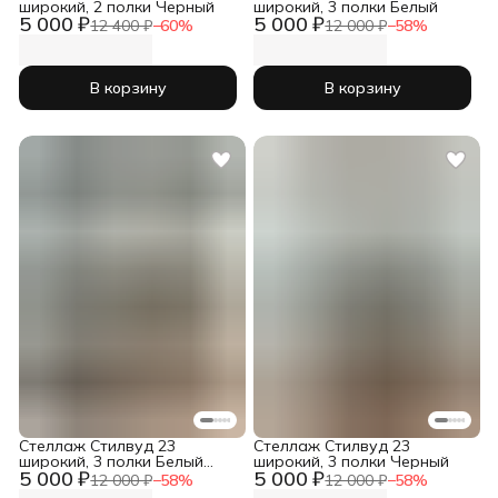
широкий, 2 полки Черный
широкий, 3 полки Белый
5 000 ₽
5 000 ₽
12 400 ₽
−
60
%
12 000 ₽
−
58
%
В корзину
В корзину
Стеллаж Стилвуд 23
Стеллаж Стилвуд 23
широкий, 3 полки Белый
широкий, 3 полки Черный
5 000 ₽
5 000 ₽
Дуб крафт золотой
12 000 ₽
−
58
%
12 000 ₽
−
58
%