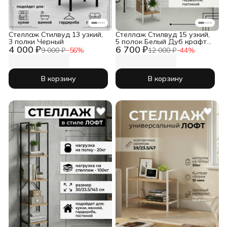
Стеллаж Стилвуд 13 узкий,
Стеллаж Стилвуд 15 узкий,
3 полки Черный
5 полок Белый Дуб крафт
4 000 ₽
6 700 ₽
золотой
9 000 ₽
−
56
%
12 000 ₽
−
44
%
В корзину
В корзину