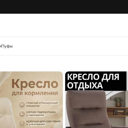
и
Пуфы