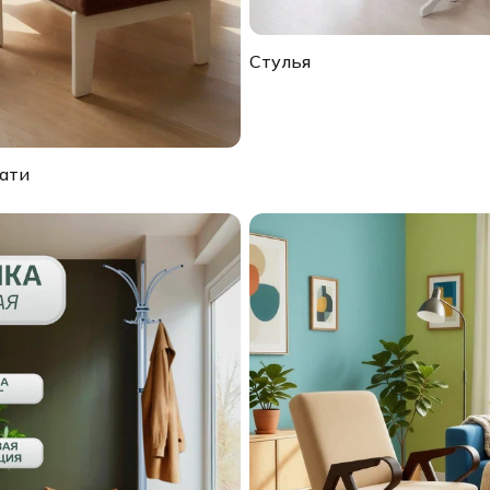
Стулья
ати