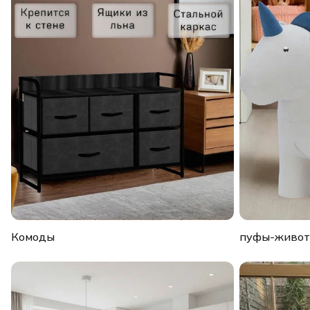
Комоды
пуфы-живо