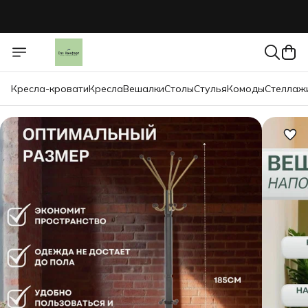
Кресла-кровати
Кресла
Вешалки
Столы
Стулья
Комоды
Стеллаж