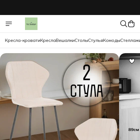
Кресла-кровати
Кресла
Вешалки
Столы
Стулья
Комоды
Стеллаж