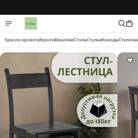
Кресла-кровати
Кресла
Вешалки
Столы
Стулья
Комоды
Стеллаж