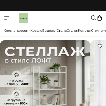
Кресла-кровати
Кресла
Вешалки
Столы
Стулья
Комоды
Стеллаж