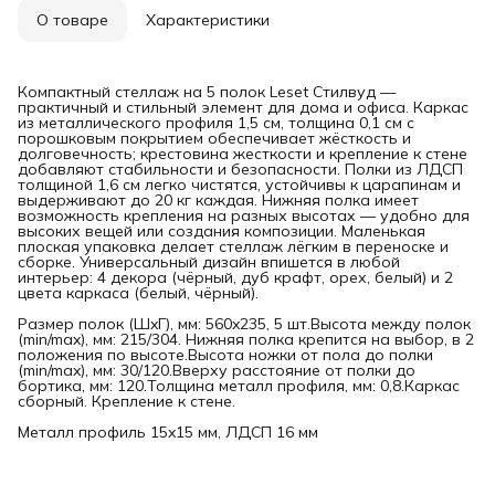
О товаре
Характеристики
Компактный стеллаж на 5 полок Leset Стилвуд —
практичный и стильный элемент для дома и офиса. Каркас
из металлического профиля 1,5 см, толщина 0,1 см с
порошковым покрытием обеспечивает жёсткость и
долговечность; крестовина жесткости и крепление к стене
добавляют стабильности и безопасности. Полки из ЛДСП
толщиной 1,6 см легко чистятся, устойчивы к царапинам и
выдерживают до 20 кг каждая. Нижняя полка имеет
возможность крепления на разных высотах — удобно для
высоких вещей или создания композиции. Маленькая
плоская упаковка делает стеллаж лёгким в переноске и
сборке. Универсальный дизайн впишется в любой
интерьер: 4 декора (чёрный, дуб крафт, орех, белый) и 2
цвета каркаса (белый, чёрный).
Размер полок (ШxГ), мм: 560x235, 5 шт.Высота между полок
(min/max), мм: 215/304. Нижняя полка крепится на выбор, в 2
положения по высоте.Высота ножки от пола до полки
(min/max), мм: 30/120.Вверху расстояние от полки до
бортика, мм: 120.Толщина металл профиля, мм: 0,8.Каркас
сборный. Крепление к стене.
Металл профиль 15x15 мм, ЛДСП 16 мм