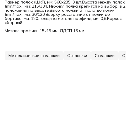
Размер полок (ШxГ), мм: 560x235, 3 шт.Высота между полок
(min/max), мм: 215/304. Нижняя полка крепится на выбор, в 2
положения по высоте.Высота ножки от пола до полки
(min/max), мм: 30/120.Вверху расстояние от полки до
бортика, мм: 120.Толщина металл профиля, мм: 0,8.Каркас
сборный.
Металл профиль 15x15 мм, ЛДСП 16 мм
Металлические стеллажи
Стеллажи
Стеллажи
Сте