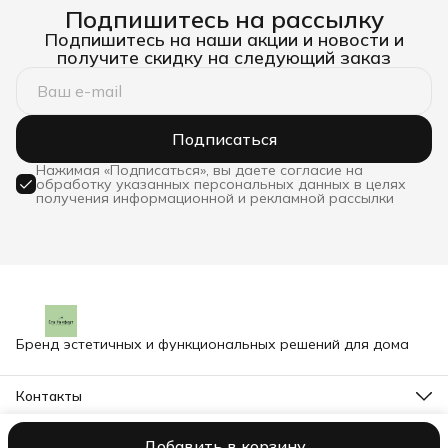
Подпишитесь на рассылку
Подпишитесь на наши акции и новости и
получите скидку на следующий заказ
Подписаться
Нажимая «Подписаться», вы даете согласие на
обработку указанных персональных данных в целях
получения информационной и рекламной рассылки
Бренд эстетичных и функциональных решений для дома
Контакты
Адрес
г.Воронеж, ул.Урицкого, 49
Добавить в корзину
© pragma
Оплата
Доставка
Правила возврата
Реквизиты
Офер
Телефон