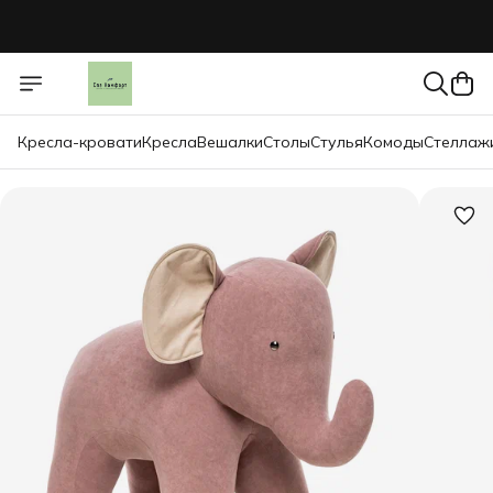
Кресла-кровати
Кресла
Вешалки
Столы
Стулья
Комоды
Стеллаж