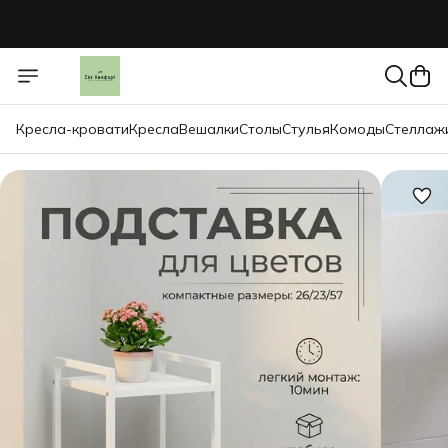
Кресла-кровати
Кресла
Вешалки
Столы
Стулья
Комоды
Стеллаж