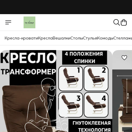
Кресла-кровати
Кресла
Вешалки
Столы
Стулья
Комоды
Стеллаж