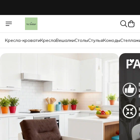
Кресла-кровати
Кресла
Вешалки
Столы
Стулья
Комоды
Стеллаж