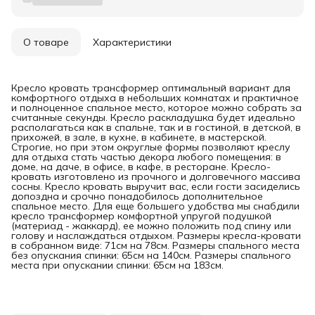
О товаре
Характеристики
Кресло кровать трансформер оптимальный вариант для
комфортного отдыха в небольших комнатах и практичное
и полноценное спальное место, которое можно собрать за
считанные секунды. Кресло раскладушка будет идеально
располагаться как в спальне, так и в гостиной, в детской, в
прихожей, в зале, в кухне, в кабинете, в мастерской.
Строгие, но при этом округлые формы позволяют креслу
для отдыха стать частью декора любого помещения: в
доме, на даче, в офисе, в кафе, в ресторане. Кресло-
кровать изготовлено из прочного и долговечного массива
сосны. Кресло кровать выручит вас, если гости засиделись
допоздна и срочно понадобилось дополнительное
спальное место. Для еще большего удобства мы снабдили
кресло трансформер комфортной упругой подушкой
(материад - жаккард), ее можно положить под спину или
голову и наслаждаться отдыхом. Размеры кресла-кровати
в собранном виде: 71см на 78см. Размеры спального места
без опускания спинки: 65см на 140см. Размеры спального
места при опускании спинки: 65см на 183см.