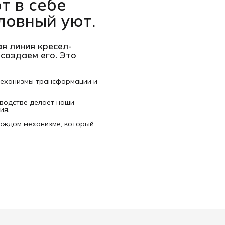
т в себе
ловный уют.
я линия кресел-
 создаем его. Это
механизмы трансформации и
водстве делает наши
ия.
аждом механизме, который