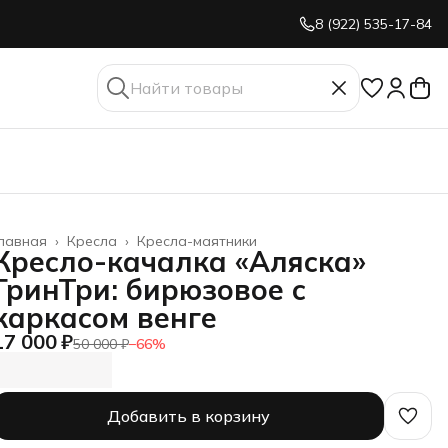
8 (922) 535-17-84
лавная
›
Кресла
›
Кресла-маятники
Кресло-качалка «Аляска»
ГринТри: бирюзовое с
каркасом венге
17 000 ₽
50 000 ₽
−
66
%
Добавить в корзину