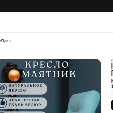
и
Пуфы
Г