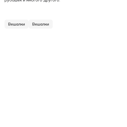
рубашек и многого другого.
Вешалки
Вешалки