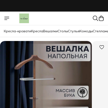
Кресла-кровати
Кресла
Вешалки
Столы
Стулья
Комоды
Стеллаж