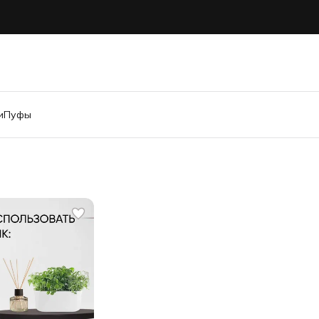
и
Пуфы